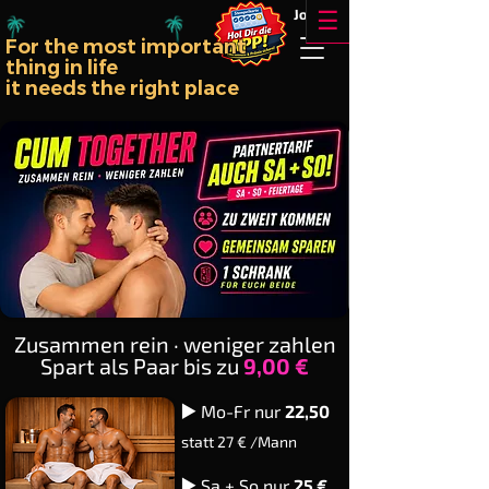
!!
Jobs
☰
For the most important
thing in life
it needs the right place
Zusammen rein · weniger zahlen
Spart als Paar bis zu
9,00 €
▶️
Mo-Fr nur
22,50
statt 27 € /Mann
▶️
Sa + So nur
25 €