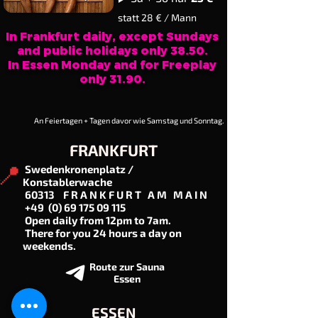
statt 28 € / Mann
In Frankfurt daily, except Sundays
and public holidays only 38.50.
In Essen Monday and for Freeplay
only 31.90.
An Feiertagen + Tagen davor wie Samstag und Sonntag.
FRANKFURT
📍
Swedenkronenplatz /
Konstablerwache
60313 F R A N K F U R T A M M A I N
+49
(0) 69 175 09 115
Open daily from 12pm to 7am.
There for you 24 hours a day on
weekends.
Route zur Sauna
Essen
ESSEN